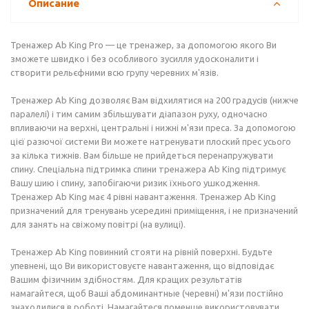
Описание
Тренажер Ab Kіng Pro — це тренажер, за допомогою якого Ви
зможете швидко і без особливого зусилля удосконалити і
створити рельєфними всю групу черевних м'язів.
Тренажер Ab Kіng дозволяє Вам відхилятися на 200 градусів (нижче
паралелі) і тим самим збільшувати діапазон руху, одночасно
впливаючи на верхні, центральні і нижні м'язи преса. За допомогою
цієї разючої системи Ви можете натренувати плоский прес усього
за кілька тижнів. Вам більше не прийдеться перенапружувати
спину. Спеціальна підтримка спини тренажера Ab Kіng підтримує
Вашу шию і спину, запобігаючи ризик їхнього ушкодження.
Тренажер Ab Kіng має 4 рівні навантаження. Тренажер Ab Kіng
призначений для тренувань усередині приміщення, і не призначений
для занять на свіжому повітрі (на вулиці).
Тренажер Ab Kіng повинний стояти на рівній поверхні. Будьте
упевнені, що Ви використовуєте навантаження, що відповідає
Вашим фізичним здібностям. Для кращих результатів
намагайтеся, щоб Ваші абдоминантные (черевні) м'язи постійно
знаходилися в роботі. Намагайтеся поменше використовувати