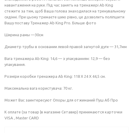
навантаження на руки. Під час занять на тренажері Ab Kіng
стежите за тим, щоб Ваша голова знаходилася на тренувальному
сидінні. При цьому тримаєте шию рівно, це дозволить поліпшити
Вашу поставу Тренажер Ab King Pro. Більше фото
Ширина рамы —30см
Диаметр трубы в основании левой правой загнутой дуги — 31,7мм
Вага тренажера Ab Kіng: 14,6 — з упакуванням: 12,9 — без
упакування.
Розміри коробки тренажера Ab Kіng: 118 Х 24 Х 44,5 см.
Максимальна вага користувача: 70 кг.
Может Вас заинтересуют Опоры для отжиманий Пуш Аб Про
К оплате (за товар |в магазине Сетавир) принимаются карточки
VISA , Master CARD