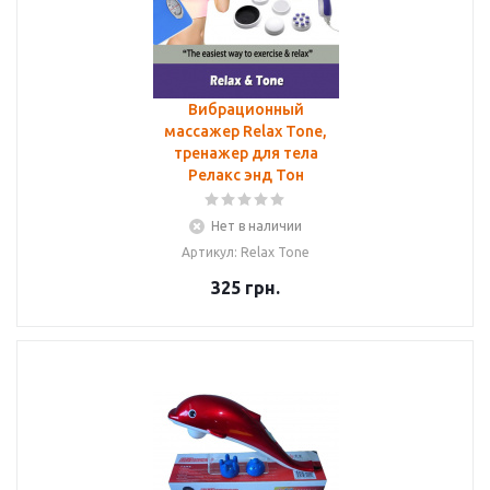
Вибрационный
массажер Relax Tone,
тренажер для тела
Релакс энд Тон
Нет в наличии
Артикул: Relax Tone
325
грн.