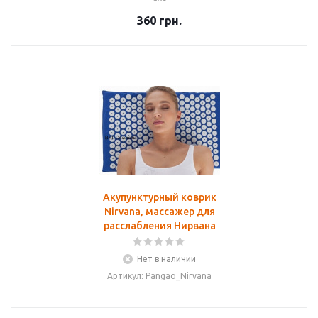
360
грн.
Акупунктурный коврик
Nirvana, массажер для
расслабления Нирвана
Нет в наличии
Артикул: Pangao_Nirvana