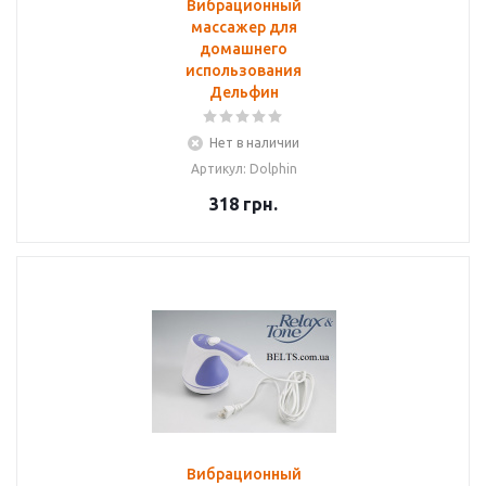
Вибрационный
массажер для
домашнего
использования
Дельфин
Нет в наличии
Артикул: Dolphin
318
грн.
Вибрационный