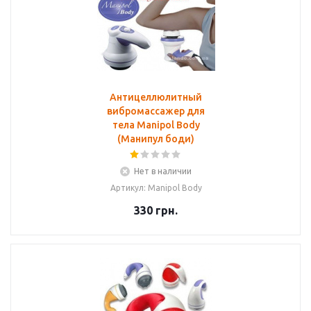
Антицеллюлитный
вибромассажер для
тела Manipol Body
(Манипул боди)
Нет в наличии
Артикул: Manipol Body
330
грн.