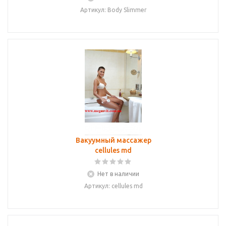
Артикул: Body Slimmer
Вакуумный массажер
cellules md
Нет в наличии
Артикул: cellules md