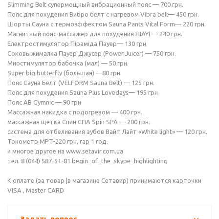
Slimming Belt супермощный вибрационный пояс — 700 грн.
Пояс для похудения Вибро белт с нагревом Vibra belt— 450 грн.
Шорты Сауна с термоэффектом Sauna Pants Vital Form— 220 грн.
Магнитный пояс-массажер для похудения HIAYI — 240 грн.
Електростимулятор Піраміда Пауер— 130 грн
Соковыжималка Пауер Джусер (Power Juicer) — 750 грн.
Миостимулятор бабочка (мал) — 50 грн.
Super big butterfly (большая) —80 грн.
Пояс Сауна Белт (VELFORM Sauna Belt) — 125 грн.
Пояс для похудения Sauna Plus Lovedays— 195 грн
Пояс AB Gymnic — 90 грн
Массажная накидка с подогревом — 400 грн.
массажная щетка Спин СПА Spin SPA — 200 грн.
система для отбеливания зубов Вайт Лайт «White light» — 120 грн.
Тонометр MPT-220 грн, гар 1 год.
и многое другое на www.setavir.com.ua
тел. 8 (044) 587-51-81 begin_of_the_skype_highlighting
К оплате (за товар |в магазине Сетавир) принимаются карточки
VISA , Master CARD
Задать вопрос