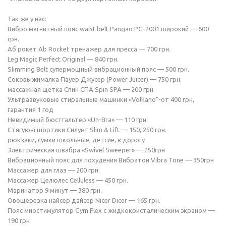
Так же у нас:
Вибро магнитный пояс waist belt Pangao PG-2001 широкий — 600
грн.
Аб рокет Ab Rocket тренажер для пресса — 700 грн.
Leg Magic Perfect Original — 840 грн.
Slimming Belt супермощный вибрационный пояс — 500 грн.
Соковыжималка Пауер Джусер (Power Juicer) — 750 грн.
массажная щетка Спин СПА Spin SPA — 200 грн.
Ультразвуковые стиральные машинки «Volkano"-от 400 грн,
гарантия 1 год
Невидимый бюстгальтер «Un-Bra» — 110 грн.
Стягуючі шортики Силует Slim & Lift — 150, 250 грн.
рюкзаки, сумки школьные, детсие, в дорогу
Электрическая швабра «Swivel Sweeper» — 250грн
Вибрационный пояс для похудения Вибратон Vibra Tone — 350грн
Массажер для глаз — 200 грн.
Массажер Целюлес Celluless — 450 грн.
Маринатор 9 минут — 380 грн.
Овощерезка найсер дайсер Nicer Dicer — 165 грн.
Пояс миостимулятор Gym Flex с жидкокристалическим экраном —
190 грн