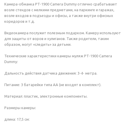
Камера-обманка PT-1900 Camera Dummy отлично срабатывает
возле стендов с мелкими предметами, на паркинге и гаражах,
возле входов в подъезды и офисы, а также внутри офисных
коридоров и т.д.
Видеокамера послужит полезным подарком. Камеру используют
для защиты от воров и хулиганов. Также родители, таким
образом, могут «следить» за детьми.
Технические характеристики камеры муляж PT-1900 Camera
Dummy:
Дальность действия датчика движения: 3-4- метра.
Питание: 3 батарейки типа АА (не входят в комплект).
Материал: пластик, электронные компоненты.
Размеры камеры:
длина: 17,5 см: