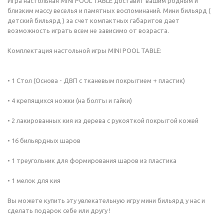
Игра настольная MINI POOL TABLE доставит вашим родным и
близким массу веселья и памятных воспоминаний. Мини бильярд (
детский бильярд ) за счет компактных габаритов дает
возможность играть всем не зависимо от возраста.
Комплектация настольной игры MINI POOL TABLE:
• 1 Стол (Основа - ДВП с тканевым покрытием + пластик)
• 4 крепящихся ножки (на болты и гайки)
• 2 лакированных кия из дерева с рукояткой покрытой кожей
• 16 бильярдных шаров
• 1 треугольник для формирования шаров из пластика
• 1 мелок для кия
Вы можете купить эту увлекательную игру мини бильярд у нас и
сделать подарок себе или другу !