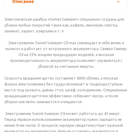
Описание
Электрическая швабра «Swivel Sweeper» специально создана для
уборки любых покрытий таких как, кафель, линолеум, плитка,
ламинат, паркет, ковролин и т. п.
Электровеник Swivel Sweeper G9 max совмещает в себе веник и
пылесос и работает от встроенного аккумулятора. Свивел Свипер
G9 на 33% мощнее предыдущих моделей, а высокая
производительность аккумулятора позволяет справляться с
уборкой за считанные минуты.
Скорость вращения щеток составляет 4000 об/мин, а плоская
форма электровеника без труда проникает в труднодоступные
места: под кровать, диван, стол, шкаф, холодильник. Специальные
вращающиеся щеточки эффективно собирают мусор, а после
уборки они легко снимаются и очищаются.
Электровеник Swivel Sweeper G9 может работать до 45 минут.
Перед первым использованием аккумулятор нужно зарядить не
менее 8-ми часов. О процессе зарядки свидетельствует красный
индикатор на аккумуляторе. Нельзя оставлять аккумулятор в