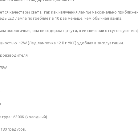
ется качеством света, так как излучения лампы максимально приближен
ведь LED лампа потребляет в 10 раз меньше, чем обычная лампа.
па экологичная, она не содержат ртути, в ее свечении отсутствуют и
щностью 12W (Лед лампочка 12 Вт УКС) удобная в эксплуатации.
производителя:
-75W
В
2W
тура : 6500К (холодный)
 180 градусов.