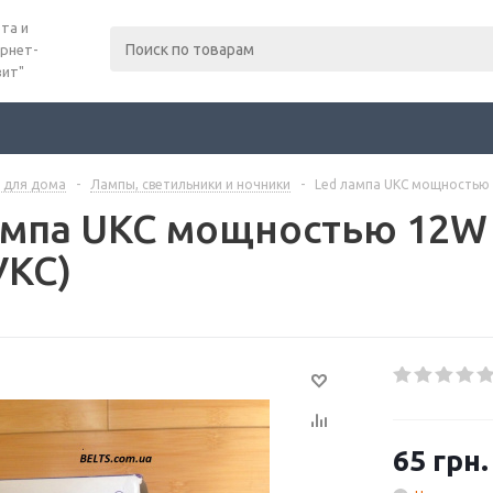
та и
рнет-
вит"
 для дома
-
Лампы, светильники и ночники
-
Led лампа UKC мощностью 
ампа UKC мощностью 12W
УКС)
65
грн.