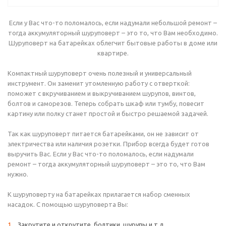
Если у Вас что-то поломалось, если надумали небольшой ремонт –
тогда аккумуляторный шуруповерт – это то, что Вам необходимо.
Шуруповерт на батарейках облегчит бытовые работы в доме или
квартире.
Компактный шуруповерт очень полезный и универсальный
инструмент. Он заменит утомленную работу с отверткой:
поможет с вкручиванием и выкручиванием шурупов, винтов,
болтов и саморезов. Теперь собрать шкаф или тумбу, повесит
картину или полку станет простой и быстро решаемой задачей.
Так как шуруповерт питается батарейками, он не зависит от
электричества или наличия розетки. Прибор всегда будет готов
выручить Вас. Если у Вас что-то поломалось, если надумали
ремонт – тогда аккумуляторный шуруповерт – это то, что Вам
нужно.
К шуруповерту на батарейках прилагается набор сменных
насадок. С помощью шуруповерта Вы:
Закрутите и открутите болтики, шурупы и т.д.