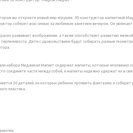
тором вы откроете новый мир игрушек. 3D конструктор магнитный Magi
уктор соберет всю семью за любимым занятием вечером. Он увлекает н
расно развивает воображение, а также способствует развитию мелкой 
 терпеливости. Дети с удовольствием будут собирать разные геометри
тора.
ли набора Меджикал Магнет содержат магниты, которые мгновенно со
сто соедините части между собой, и магниты надежно удержат их в свя
меется 20 деталей, из которых ребенок проявить фантазию и соберет
ого пластика.
девочек