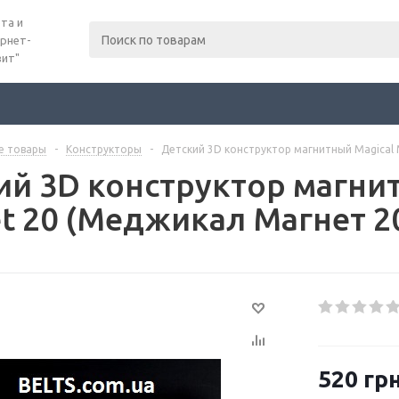
та и
рнет-
вит"
е товары
-
Конструкторы
-
Детский 3D конструктор магнитный Magical
ий 3D конструктор магни
t 20 (Меджикал Магнет 2
520
грн