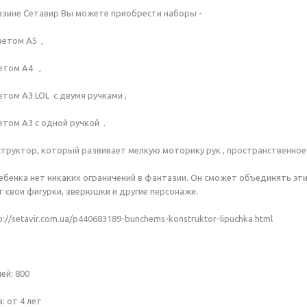
газине Сетавир Вы можете приобрести наборы -
етом А5 ,
етом А4 ,
етом А3 LOL с двумя ручками ,
етом А3 с одной ручкой .
труктор, который развивает мелкую моторику рук , пространственное
ребенка нет никаких ограничений в фантазии. Он сможет объединять э
т свои фигурки, зверюшки и другие персонажи.
://setavir.com.ua/p440683189-bunchems-konstruktor-lipuchka.html
ей: 800
: от 4 лет