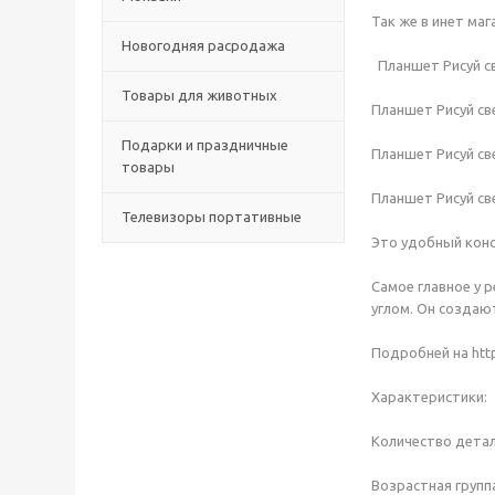
Так же в инет ма
Новогодняя расродажа
Планшет Рисуй св
Товары для животных
Планшет Рисуй св
Подарки и праздничные
Планшет Рисуй св
товары
Планшет Рисуй св
Телевизоры портативные
Это удобный конс
Самое главное у 
углом. Он создаю
Подробней на http
Характеристики:
Количество детал
Возрастная группа