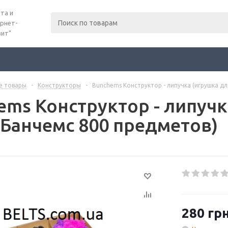
та и
рнет-
вит"
е товары
-
Конструкторы
-
Bunchems Конструктор - липучка (игрушка д
ems Конструктор - липучк
 Банчемс 800 предметов)
280
грн