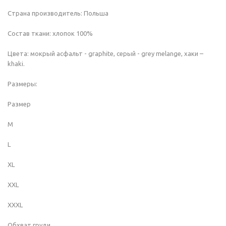
Страна производитель: Польша
Состав ткани: хлопок 100%
Цвета: мокрый асфальт - graphite, серый - grey melange, хаки –
khaki.
Размеры:
Размер
M
L
XL
XXL
XXXL
Обхват груди