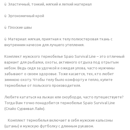
ü Эластичный, тонкий, мягкий и легкий материал
ü Эргономичный крой
ü Плоские швы
ü Материал: мягкая, приятная к телу полиэстеровая ткань с
внутренним начесом для лучшего утепления.
Комплект мужского термобелье Spaio Survival Line – это отличный
вариант для рыбалки, охоты, активного отдыха под отрытым
небом. Ведь сидя за удочкой и ожидая улова, часто мужчины
забывают о своем здоровье. Тоже касается, тех, кто любит
зимнюю охоту. Чтобы телу было комфорту и тепло, купите
термобелье от польского производителя.
Любите кататься на лыжах или сноуборде, часто путешествуете?
Тогда Вам точно понадобится термобелье Spaio Survival Line
(Спайо Сурвивал Лайн).
Комплект термобелья включает в себя мужские кальсоны
(штаны) и мужскую футболку с длинным рукавом.