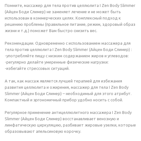
Помните, массажер для тела против целлюлита I Zen Body Slimmer
(Айцен Боди Слимер) не заменяет лечение и не может быть
использован в коммерческих целях. Комплексный подход к
решению проблемы (правильное питание, режим, здоровый образ
жизни и т.д.) поможет Вам быстро снизить вес.
Рекомендации. Одновременно с использованием массажера для
тела против целлюлита I Zen Body Slimmer (Айцен Боди Слимер) :
-употребляйте пищу с низким содержанием жиров и углеводов:
-регулярно делайте умеренные физические нагрузки:
-избегайте стрессовых ситуаций.
А так, как массаж является лучшей терапией для избежания
развития целлюлита и ожирения, массажер для тела I Zen Body
Slimmer (Айцен Боди Слимер) – необходимый для этого атрибут.
Компактный и эргономичный прибор удобно носить с собой.
Регулярное применение антицеллюлитного массажера I Zen Body
Slimmer (Айцен Боди Слимер) восстанавливает венозную и
лимфатическую циркуляцию, разбивает жировые узелки, которые
образовывают апельсиновую корочку.