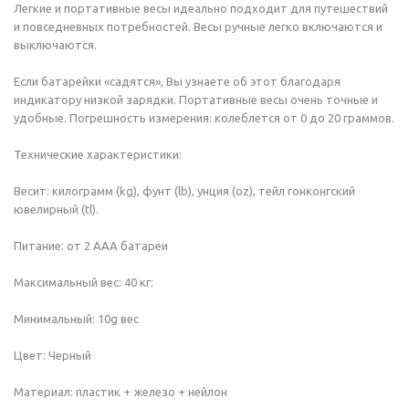
Легкие и портативные весы идеально подходит для путешествий
и повседневных потребностей. Весы ручные легко включаются и
выключаются.
Если батарейки «садятся», Вы узнаете об этот благодаря
индикатору низкой зарядки. Портативные весы очень точные и
удобные. Погрешность измерения: колеблется от 0 до 20 граммов.
Технические характеристики:
Весит: килограмм (kg), фунт (lb), унция (oz), тейл гонконгский
ювелирный (tl).
Питание: от 2 ААА батареи
Максимальный вес: 40 кг:
Минимальный: 10g вес
Цвет: Черный
Материал: пластик + железо + нейлон