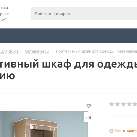
та и
рнет-
вит"
 для дома
-
Органайзеры
-
Портативный шкаф для одежды - органайзер
тивный шкаф для одежды 
цию
Нет в налич