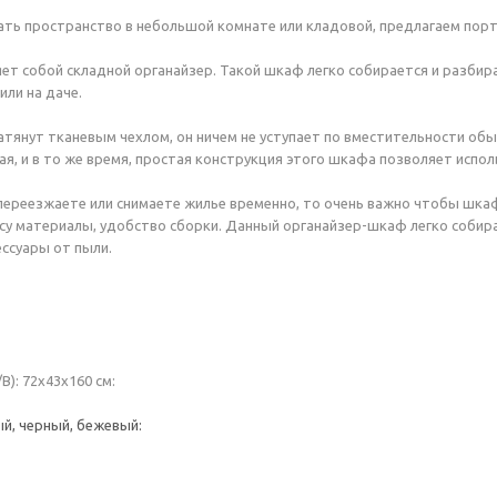
ть пространство в небольшой комнате или кладовой, предлагаем порт
т собой складной органайзер. Такой шкаф легко собирается и разбира
или на даче.
тянут тканевым чехлом, он ничем не уступает по вместительности обы
ая, и в то же время, простая конструкция этого шкафа позволяет испол
 переезжаете или снимаете жилье временно, то очень важно чтобы шк
весу материалы, удобство сборки. Данный органайзер-шкаф легко собир
ессуары от пыли.
): 72х43х160 см:
й, черный, бежевый: