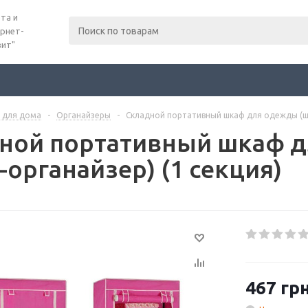
та и
рнет-
вит"
 для дома
-
Органайзеры
-
Складной портативный шкаф для одежды (шк
ной портативный шкаф 
органайзер) (1 секция)
467
грн