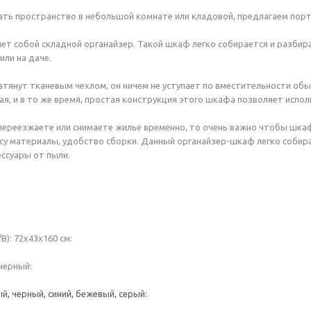
ть пространство в небольшой комнате или кладовой, предлагаем порт
т собой складной органайзер. Такой шкаф легко собирается и разбира
или на даче.
тянут тканевым чехлом, он ничем не уступает по вместительности обы
ая, и в то же время, простая конструкция этого шкафа позволяет испол
 переезжаете или снимаете жилье временно, то очень важно чтобы шк
весу материалы, удобство сборки. Данный органайзер-шкаф легко собир
ессуары от пыли.
): 72х43х160 см:
черный:
й, черный, синий, бежевый, серый: