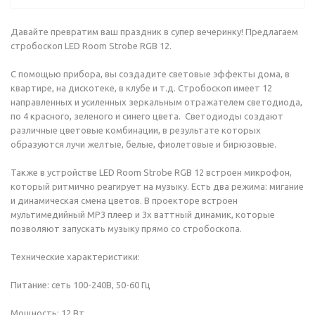
Давайте превратим ваш праздник в супер вечеринку! Предлагаем
стробоскоп LED Room Strobe RGB 12.
С помощью прибора, вы создадите световые эффекты дома, в
квартире, на дискотеке, в клубе и т.д. Стробоскоп имеет 12
направленных и усиленных зеркальным отражателем светодиода,
по 4 красного, зеленого и синего цвета. Светодиоды создают
различные цветовые комбинации, в результате которых
образуются лучи желтые, белые, фиолетовые и бирюзовые.
Также в устройстве LED Room Strobe RGB 12 встроен микрофон,
который ритмично реагирует на музыку. Есть два режима: мигание
и динамическая смена цветов. В проекторе встроен
мультимедийный MP3 плеер и 3х ваттный динамик, которые
позволяют запускать музыку прямо со стробоскопа.
Технические характеристики:
Питание: сеть 100-240В, 50-60 Гц
Мощность: 12 Вт