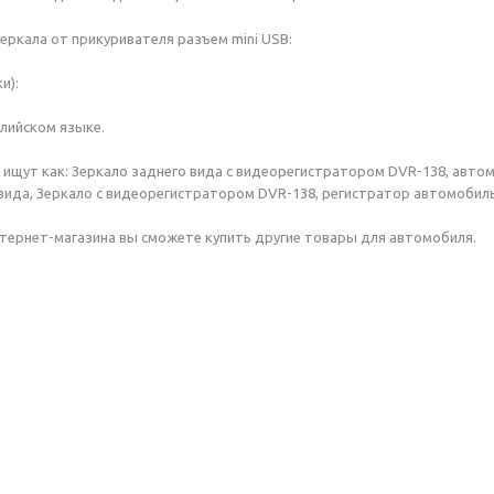
еркала от прикуривателя разъем mini USB:
и):
глийском языке.
 ищут как: Зеркало заднего вида с видеорегистратором DVR-138, авто
вида, Зеркало с видеорегистратором DVR-138, регистратор автомобил
нтернет-магазина вы сможете купить другие товары для автомобиля.