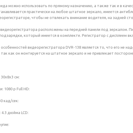
вида можно использовать по прямому назначению, а также так и в ка
станавливается практически на любое штатное зеркало, имеется антиб
регистраторе, чтобы не отвлекать внимание водителя, на задней ст
 видеорегистратора расположены на передней панели под зеркалом. Пи
одзарядки, который имеется в комплекте. Регистратор с дисплеем вк
 особенностей видеорегистратора DVR-138 является то, что его не над
 так как он монтируется на штатное зеркало и не привлекает посторон
 30х8х3 см:
: 1080 р Full HD:
0 кад/сек:
 4.3 дюйма LCD:
угие: