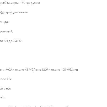
дней камеры: 140 градусов:
р(удара), движения:
ь: да:
роенный:
ro SD до 64 Гб:
и: VGA - около 45 Мб/мин: 720P - около 105 Мб/мин:
оло 2 ч:
250 мА:
AL: