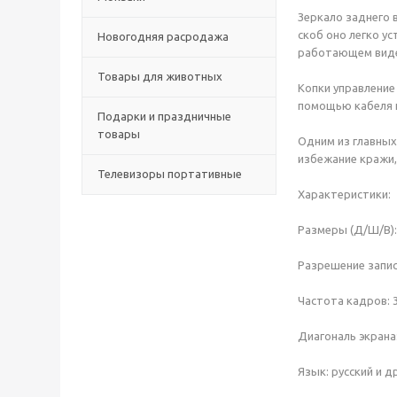
Зеркало заднего 
скоб оно легко у
Новогодняя расродажа
работающем видео
Товары для животных
Копки управление
помощью кабеля п
Подарки и праздничные
товары
Одним из главных
избежание кражи,
Телевизоры портативные
Характеристики:
Размеры (Д/Ш/В):
Разрешение записи
Частота кадров: 3
Диагональ экрана:
Язык: русский и др