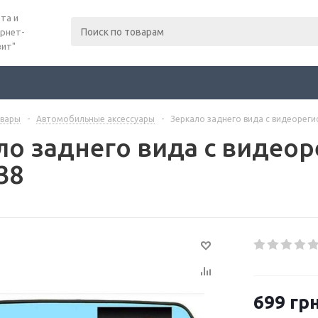
та и
рнет-
вит"
вары
-
Автомобильные аксессуары
-
Зеркало заднего вида с видеорег
ло заднего вида с видео
38
699
грн