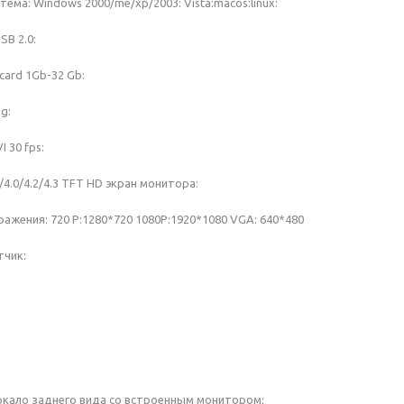
ема: Windows 2000/me/xp/2003: Vista:macos:linux:
SB 2.0:
card 1Gb-32 Gb:
g:
 30 fps:
.6/4.0/4.2/4.3 TFT HD экран монитора:
ажения: 720 P:1280*720 1080P:1920*1080 VGA: 640*480
тчик:
кало заднего вида со встроенным монитором: