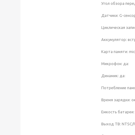
Угол обзора пере
Датчики: G-сенсо
Циклическая запис
Аккумулятор: вст
Карта памяти: mic
Микрофон: да:
Динамик: да:
Потребление памят
Время зарядки: ок
Емкость батареи: 
Выход ТВ: NTSC/P