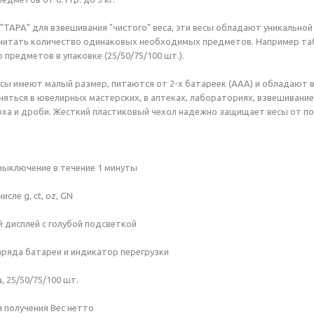
"ТАРА" для взвешивания "чистого" веса, эти весы обладают уникально
читать количество одинаковых необходимых предметов. Например табл
предметов в упаковке (25/50/75/100 шт.).
сы имеют малый размер, питаются от 2-х батареек (ААА) и обладают
няться в ювелирных мастерских, в аптеках, лабораториях, взвешивани
ха и дроби. Жесткий пластиковый чехол надежно защищает весы от п
ыключение в течение 1 минуты
исле g, ct, oz, GN
дисплей с голубой подсветкой
аряда батареи и индикатор перегрузки
 25/50/75/100 шт.
 получения Вес нетто