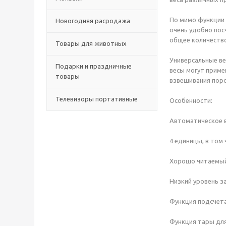
По мимо функции 
Новогодняя расродажа
очень удобно пос
общее количество 
Товары для животных
Универсальные ве
Подарки и праздничные
весы могут приме
товары
взвешивания поро
Телевизоры портативные
Особенности:
Автоматическое в
4 единицы, в том ч
Хорошо читаемый 
Низкий уровень з
Функция подсчета,
Функция тары для