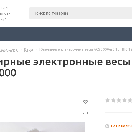
та и
рнет-
вит"
 для дома
-
Весы
-
Ювелирные электронные весы ACS 3000gr0.1gr BIG 1
рные электронные весы 
000
Нет в налич