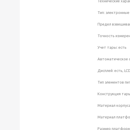
Технические хара
Тип: электронные
Предел взвешиван
Точность измерени
Учет тары: есть
Автоматическое 
Дисплей: есть, LC
Тип элементов пит
Конструкция тар
Материал корпуса
Материал платфо
Размер платформы