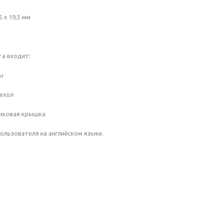
5 х 19,5 мм
та входит:
ы
чехол
тиковая крышка
пользователя на английском языке.