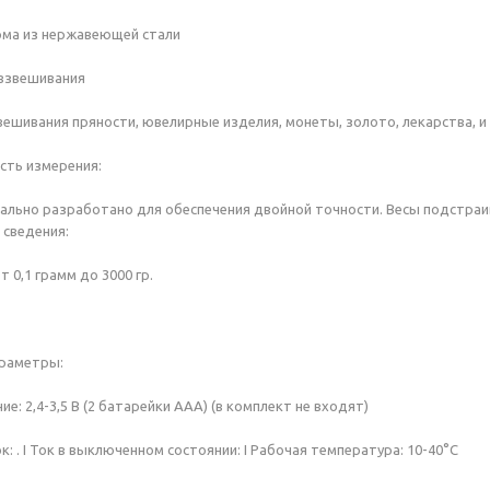
ма из нержавеющей стали
взвешивания
ешивания пряности, ювелирные изделия, монеты, золото, лекарства, и 
сть измерения:
ально разработано для обеспечения двойной точности. Весы подстраив
сведения:
т 0,1 грамм до 3000 гр.
араметры:
е: 2,4-3,5 В (2 батарейки AAA) (в комплект не входят)
 . I Ток в выключенном состоянии: I Рабочая температура: 10-40°C