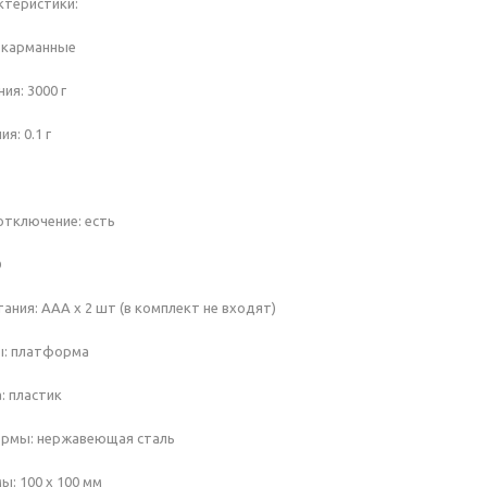
ктеристики:
 карманные
ия: 3000 г
я: 0.1 г
отключение: есть
D
ания: ААА х 2 шт (в комплект не входят)
ы: платформа
: пластик
рмы: нержавеющая сталь
: 100 х 100 мм