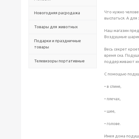
Что нужно челове
Новогодняя расродажа
выспаться. А для
Товары для животных
Наш магазин пред
Воздушные шарики
Подарки и праздничные
товары
Весь секрет крое
время сна. Подуш
Телевизоры портативные
поддерживают их
С помощью подуш
• в спине,
• плечах,
• шее,
• голове.
Имея дома подушк