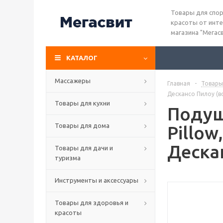
Товары для спор
красоты от инте
магазина "Мегас
КАТАЛОГ
Массажеры
Главная
-
Товары
Дескансо Пилоу (
Товары для кухни
Подуш
Товары для дома
Pillo
Деска
Товары для дачи и
туризма
Инструменты и аксессуары
Товары для здоровья и
красоты