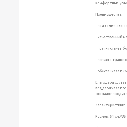
комфортные услов
Преимущества:
- подходит для в
- качественный м
- препятствует б
- легкая в транс
- обеспечивает к
Благодаря состав
поддерживает гол
сон залог продук
Характеристики:
Размер: 51 см.*35 