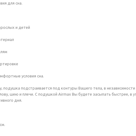
ия для сна.
зрослых и детей
атериал
олям
портировке
омфортные условия сна.
у, подушка подстраивается под контуры Вашего тела, в независимост
ову, шею и плечи. С подушкой Airmax Вы будете засыпать быстрее, в у
тивного дня.
см.