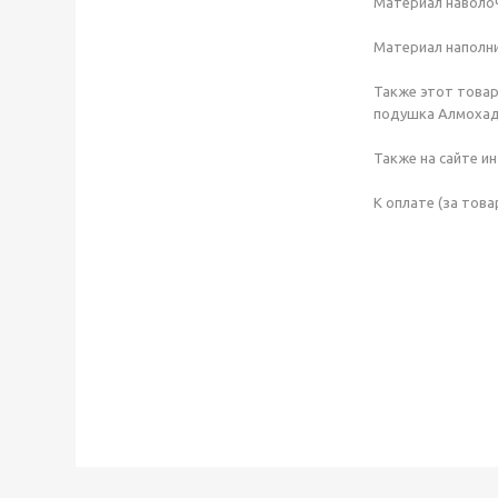
Материал наволоч
Материал наполни
Также этот товар
подушка Алмохада 
Также на сайте и
К оплате (за това