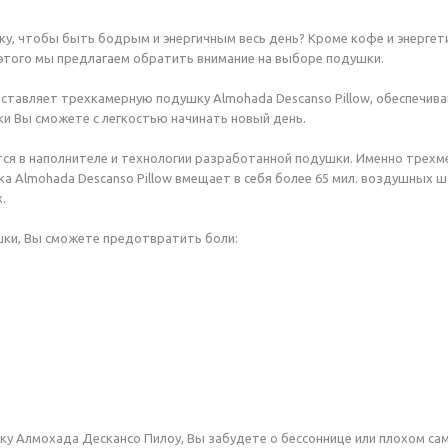
ку, чтобы быть бодрым и энергичным весь день? Кроме кофе и энерге
 этого мы предлагаем обратить внимание на выборе подушки.
ставляет трехкамерную подушку Almohada Descanso Pillow, обеспечи
 Вы сможете с легкостью начинать новый день.
тся в наполнителе и технологии разработанной подушки. Именно трех
ка Almohada Descanso Pillow вмещает в себя более 65 мил. воздушных
.
ки, Вы сможете предотвратить боли:
у Алмохада Дескансо Пилоу, Вы забудете о бессоннице или плохом са