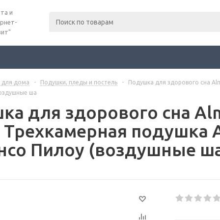
та и
рнет-
вит"
 для дома
-
Подушки, пледы и постель
-
Подушка для здорового сна Al
воздушные ша
ка для здорового сна Al
w, Трехкамерная подушка
нсо Пилоу (воздушные ш