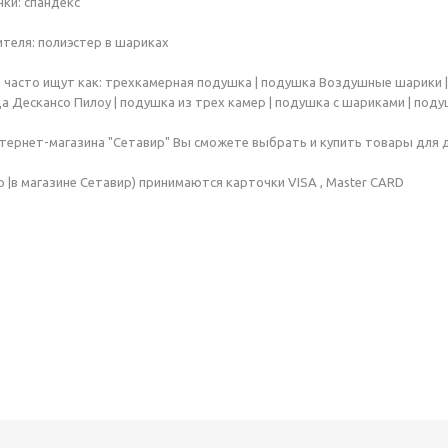
ки: спандекс
теля: полиэстер в шариках
 часто ищут как: трехкамерная подушка | подушка Воздушные шарики | 
Дескансо Пилоу | подушка из трех камер | подушка с шариками | подушк
нтернет-магазина "Сетавир" Вы сможете выбрать и купить товары для 
р |в магазине Сетавир) принимаются карточки VISA , Master CARD