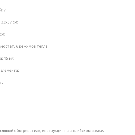
: 7:
 33х57 см:
см:
мостат, 6 режимов тепла:
: 15 м²:
 элемента:
т:
сляный обогреватель, инструкция на английском языке.