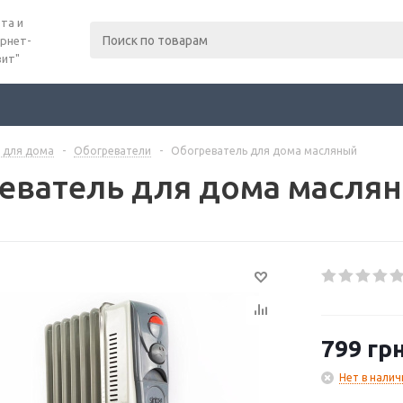
та и
рнет-
вит"
 для дома
-
Обогреватели
-
Обогреватель для дома масляный
еватель для дома масля
799
грн
Нет в налич