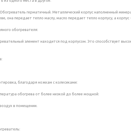
 из одного места в другое.
Обогреватель герматичный. Металлический корпус наполненный минера
еве, она передает тепло маслу, масло передает тепло корпусу, а корпус 
яного обогревателя:
гревательный элемент находится под корпусом. Это способствует выс
а:
тировка, благодаря ножкам с колесиками:
пература обогрева от более низкой до более мощной:
воздух в помещении.
огреватель: