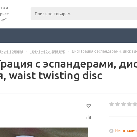
та и
рнет-
вит"
вные товары
-
Тренажеры для рук
-
Диск Грация с эспандерами, диск здор
Грация с эспандерами, ди
, waist twisting disc
Нет в налич