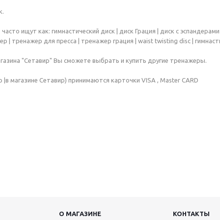
к.
часто ищут как: гимнастический диск | диск Грация | диск с эспандерами 
ер | тренажер для пресса | тренажер грация | waist twisting disc | гимна
агазина "Сетавир" Вы сможете выбрать и купить другие тренажеры.
р |в магазине Сетавир) принимаются карточки VISA , Master CARD
О МАГАЗИНЕ
КОНТАКТЫ