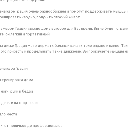
енажере Грация очень разнообразны и помогут поддерживать мышцы в
ренировать кардио, получить плоский живот.
нажером Грация можно дома в любое для Вас время. Вы не будет ограни
а, он легкий и портативный.
а диске Грация – это держать баланс и качать тело вправо и влево. 
ого присесть и проделывать такие движение, Вы прокачаете мышцы но
енажера Грация:
я тренировки дома
ноги, руки и бедра
 деньги на спортзалы
ало места
х: от новичков до профессионалов