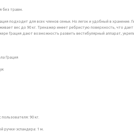
я без травм.
ция подходит для всех членов семьи. Но легок и удобный в хранение. Г
живает вес до 90 кг. Тренажер имеет ребристую поверхность, что дае
жере Грация дают возможность развить вестибулярный аппарат, укрепи
ела Грация
ук
пользователя: 90 кг.
й ручки-эспандера: 1 м.