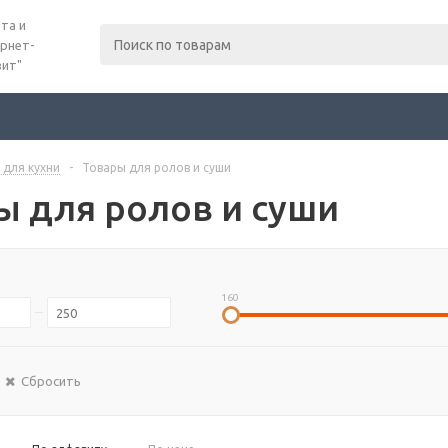
та и
рнет-
вит"
 для кухни
-
Товары для ролов и суши
ы для ролов и суши
160
Сбросить