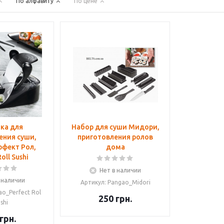
По алфавиту
По цене
ка для
Набор для суши Мидори,
ения суши,
приготовления ролов
рфект Рол,
дома
oll Sushi
Нет в наличии
 наличии
Артикул: Pangao_Midori
ao_Perfect Rol
250
грн.
ushi
грн.