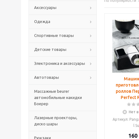
По популярности
Аксессуары
Одежда
Спортивные товары
Детские товары
Электроника и аксессуары
Автотовары
Машин
приготовл
роллов Пе
Массажные beurer
Perfect R
автомобильные накидки
Боерер
Нет в
Лазерные проекторы,
Артикул: Pang
диско шары
l S
160
Рюкзаки