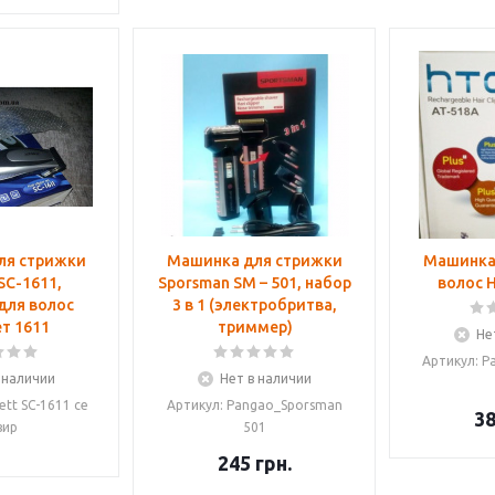
ля стрижки
Машинка для стрижки
Машинка
 SC-1611,
Sporsman SM – 501, набор
волос 
для волос
3 в 1 (электробритва,
т 1611
триммер)
Не
Артикул: P
 наличии
Нет в наличии
ett SC-1611 се
Артикул: Pangao_Sporsman
3
вир
501
245
грн.