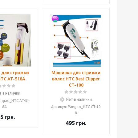
 для стрижки
Машинка для стрижки
HTC AT-518A
волос HTC Best Clipper
CT-108
т в наличии
Нет в наличии
angao_HTC AT-51
8A
Артикул: Pangao_HTC CT-10
8
85
грн.
495
грн.