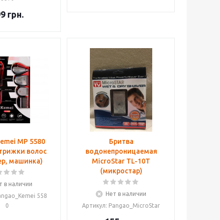
99
грн.
emei MP 5580
Бритва
стрижки волос
водонепроницаемая
р, машинка)
MicroStar TL-10T
(микростар)
т в наличии
Нет в наличии
angao_Kemei 558
0
Артикул: Pangao_MicroStar