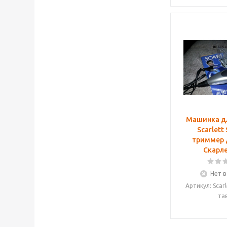
Машинка д
Scarlett
триммер 
Скарле
Нет в
Артикул: Scarl
та