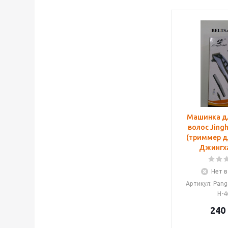
Машинка д
волос Jing
(триммер д
Джингха
Нет в
Артикул: Pan
H-4
240