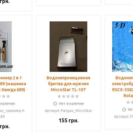
грн.
ммер 2 в 1
Водонепроницаемая
Водоне
89 (машинка
бритва для мужчин
электробр
 Хенгда 689)
MicroStar TL-10T
RSCX-5582
Rota
 наличии
Нет в наличии
Не
gao_триммер H
Артикул: Pangao_MicroStar
689
Артикул: 
155
грн.
грн.