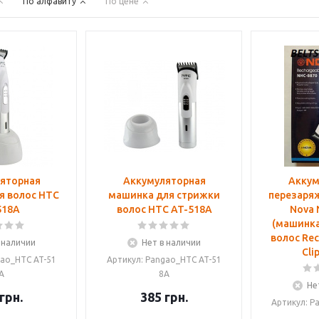
По алфавиту
По цене
яторная
Аккумуляторная
Аккум
я волос HTC
машинка для стрижки
перезаря
518A
волос HTC AT-518A
Nova 
(машинка
волос Rec
 наличии
Нет в наличии
Cli
gao_HTC AT-51
Артикул: Pangao_HTC AT-51
A
8A
Не
грн.
385
грн.
Артикул: P