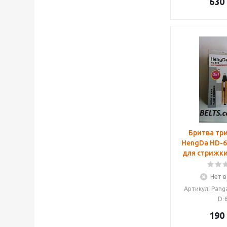
630
Бритва три
HengDa HD-6
для стрижки
Нет в
Артикул: Pan
D-
190