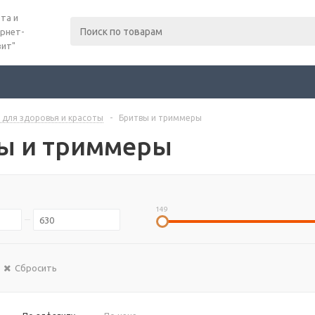
та и
рнет-
вит"
 для здоровья и красоты
-
Бритвы и триммеры
ы и триммеры
149
Сбросить