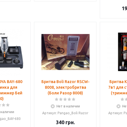
1
OYA BAY-680
Бритва Boli Razor RSCW-
Бритва K
инка для
8008, электробритва
7в1 для 
риммер Бей
(Боли Разор 8008)
(тримме
0)
Нет в наличии
Не
 наличии
Артикул: Pangao_Boli Razor
Артикул: P
ngao_BAY-680
340
грн.