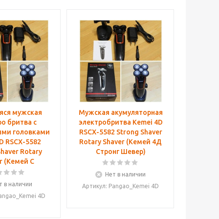
ся мужская
Мужская акумуляторная
о бритва с
электробритва Kemei 4D
ми головками
RSCX-5582 Strong Shaver
D RSCX-5582
Rotary Shaver (Кемей 4Д
Shaver Rotary
Стронг Шевер)
r (Кемей С
Нет в наличии
т в наличии
Артикул: Pangao_Kemei 4D
Pangao_Kemei 4D