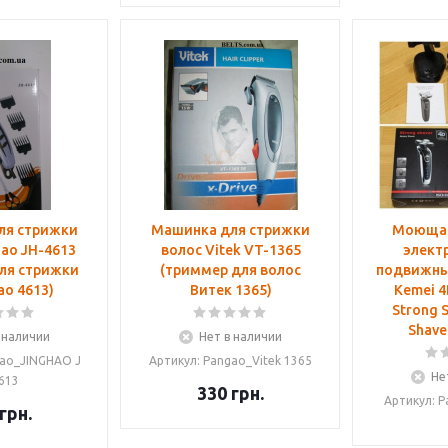
ля стрижки
Машинка для стрижки
Моющая
hao JH-4613
волос Vitek VT-1365
электр
ля стрижки
(триммер для волос
подвижны
о 4613)
Витек 1365)
Kemei 4
Strong 
Shave
 наличии
Нет в наличии
gao_JINGHAO J
Артикул: Pangao_Vitek 1365
Не
613
330
грн.
Артикул: 
грн.