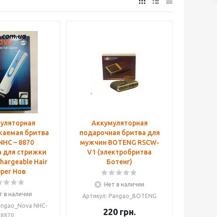
уляторная
Аккумуляторная
жаемая бритва
подарочная бритва для
NHC – 8870
мужчин BOTENG RSCW-
 для стрижки
V1 (электробритва
hargeable Hair
Ботенг)
pper Нов
Нет в наличии
т в наличии
Артикул: Pangao_BOTENG
angao_Nova NHC-
220
грн.
8870