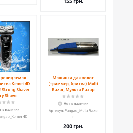
155
грн.
проницаемая
Машинка для волос
итва Kemei 4D
(триммер, бритва) Multi
 Strong Shaver
Razor, Мульти Разор
ry Shaver
Нет в наличии
т в наличии
Артикул: Pangao_Multi Razo
Pangao_Kemei 4D
r
200
грн.