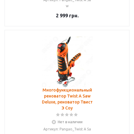
w
2 999
грн.
Многофункциональный
реноватор Twist A Saw
Deluxe, реноватор Твист
Э Соу
Нет в наличии
Артикул: Pangao_Twist A Sa