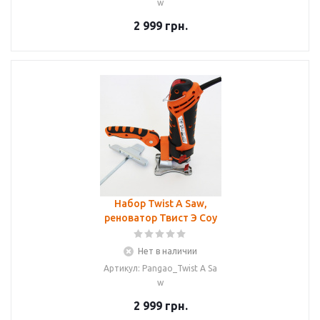
w
2 999
грн.
Набор Twist A Saw,
реноватор Твист Э Соу
Нет в наличии
Артикул: Pangao_Twist A Sa
w
2 999
грн.