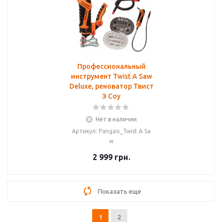
Профессиональный
инструмент Twist A Saw
Deluxe, реноватор Твист
Э Соу
Нет в наличии
Артикул: Pangao_Twist A Sa
w
2 999
грн.
Показать еще
1
2