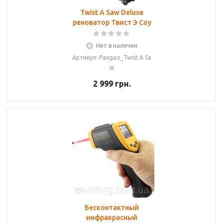
Twist A Saw Deluxe
реноватор Твист Э Соу
Нет в наличии
Артикул: Pangao_Twist A Sa
w
2 999
грн.
Бесконтактный
инфракрасный