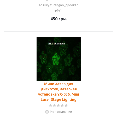
Артикул: Pangao_проекто
р6в1
450
грн.
Мини лазер для
дискотек, лазерная
установка YX-036, Mini
Laser Stage Lighting
Нет в наличии