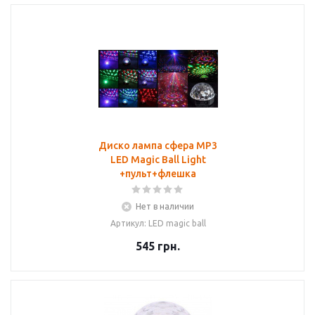
Диско лампа сфера MP3
LED Magic Ball Light
+пульт+флешка
Нет в наличии
Артикул: LED magic ball
545
грн.