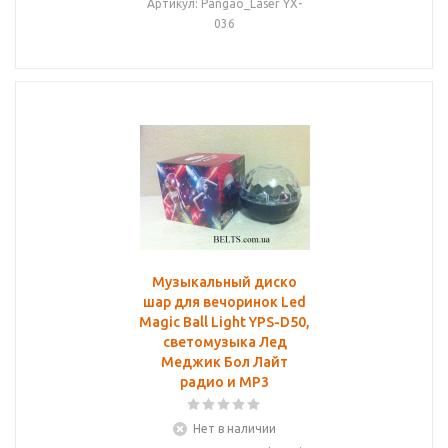
Артикул: Pangao_Laser YX-
036
Музыкальный диско
шар для вечоринок Led
Magic Ball Light YPS-D50,
светомузыка Лед
Меджик Бол Лайт
радио и MP3
Нет в наличии