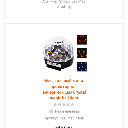
Артикул: Pangao_Led Magi
c Ball Lig
Музыкальный мини-
проектор для
вечеринок LED Crystal
magic ball light
Нет в наличии
Артикул: LED magic ball
545
грн.