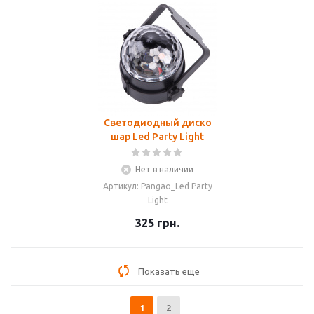
Светодиодный диско
шар Led Party Light
Нет в наличии
Артикул: Pangao_Led Party
Light
325
грн.
Показать еще
1
2