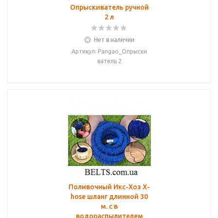
Опрыскиватель ручной
2 л
Нет в наличии
Артикул: Pangao_Опрыски
ватель 2
Поливочный Икс-Хоз X-
hose шланг длинной 30
м. с в
водораспылителем