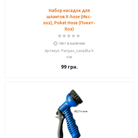
Набор насадок для
шлангов X-hose (Икс-
хоз), Poket Hose (Покет-
Хоз)
Нет в наличии
Артикул: Pangao_nasadka h
ose
99
грн.